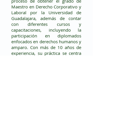
proceso de obtener el grado de
Maestro en Derecho Corporativo y
Laboral por la Universidad de
Guadalajara, además de contar
con diferentes cursos y
capacitaciones, incluyendo la
participación en diplomados
enfocados en derechos humanos y
amparo. Con más de 10 años de
experiencia, su práctica se centra
en las áreas de Derecho
Corporativo, Notarial,
Administrativo e Inmobiliario. En
su trayectoria ha desempeñado
comisiones tanto en la iniciativa
privada como en el sector público,
coadyuvando en la cooperación
interdependencias a nivel de
gobierno municipal y estatal en
proyectos relevantes, tales como
la construcción de la Línea 4 del
Sistema de Tren Eléctrico Urbano
de la Zona Metropolitana de