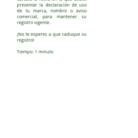
presentar la declaración de uso
de tu marca, nombre o aviso
comercial, para mantener su
registro vigente.
¡
No te esperes a que caduque su
registro!
Tiempo: 1 minuto
Precio:
GRATIS
CALCULAR FECHA
Renovación de marca
Calcula la fecha en la que debes
renovar el registro de tu marca,